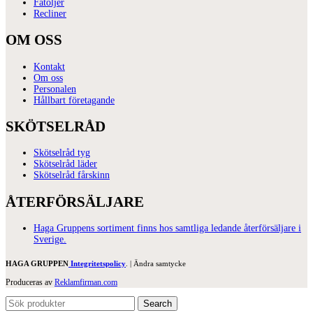
Fåtöljer
Recliner
OM OSS
Kontakt
Om oss
Personalen
Hållbart företagande
SKÖTSELRÅD
Skötselråd tyg
Skötselråd läder
Skötselråd fårskinn
ÅTERFÖRSÄLJARE
Haga Gruppens sortiment finns hos samtliga ledande återförsäljare i
Sverige.
HAGA GRUPPEN
Integritetspolicy
. |
Ändra samtycke
Produceras av
Reklamfirman.com
Search