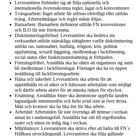
Leverantören förbinder sig att följa nationella och
internationella överenskomna regler, lagar och konventioner.
Tvångsarbete: Inget arbete får utföras ofrivilligt eller utifrån
tvång. Arbetsrättslagar och regler måste följas.
Barnarbete: Barnarbete definierat utifrån FN konventioner
och ILO får inte förekomma.
Diskrimineringsförbud: Leverantörer ska bedriva sin
verksamhet utifrån mänskliga rättigheter varför diskriminering
utifrån ras, nationalitet, hudfärg, religion, kön, politisk
uppfattning, sexuell läggning, medlemskap i fackförening,
social status eller funktionsnedsättning är förbjuden.
Föreningsfrihet: Anställda ska ha rätten att organisera sig samt
bli medlemmar i fackföreningar. Företaget ska ha en öppen
inställning till fackföreningsarbete.
Hälsa och säkerhet: Leverantören ska arbeta för att
upprätthålla en så säker och hälsosam arbetsplats som möjligt
och därför arbeta aktivt för att minska risken för olyckor.
Ersättning: Anställdas löner ska åtminstone uppfylla landets
lagstadgade minimumlön och helst avtal som är över dessa.
Män och kvinnor ska ha lika lön för lika arbete.
Arbetstid: Arbetstiden får inte överstiga 48 timmar i veckan
annat än i undantagsfall. Anställda har rätt till regelbundna
raster och minst en ledig dag i veckan.
Miljöhänsyn: Leverantören ska sträva efter att bidra till FN´s
Hållbara utvecklingsmål. Leverantören ska följa gällande