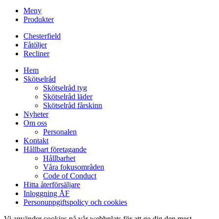
Meny
Produkter
Chesterfield
Fåtöljer
Recliner
Hem
Skötselråd
Skötselråd tyg
Skötselråd läder
Skötselråd fårskinn
Nyheter
Om oss
Personalen
Kontakt
Hållbart företagande
Hållbarhet
Våra fokusområden
Code of Conduct
Hitta återförsäljare
Inloggning ÅF
Personuppgiftspolicy och cookies
Vi använder cookies på vår webbplats för att ge dig den mest