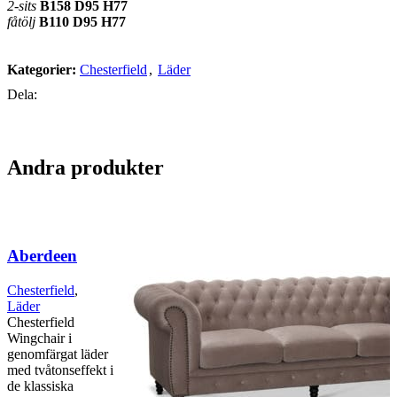
2-sits
B158 D95 H77
fåtölj
B110 D95 H77
Kategorier:
Chesterfield
,
Läder
Dela:
Andra produkter
Aberdeen
Chesterfield
,
Läder
Chesterfield
Wingchair i
genomfärgat läder
med tvåtonseffekt i
de klassiska