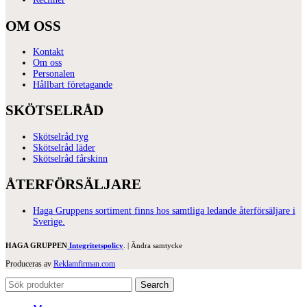
OM OSS
Kontakt
Om oss
Personalen
Hållbart företagande
SKÖTSELRÅD
Skötselråd tyg
Skötselråd läder
Skötselråd fårskinn
ÅTERFÖRSÄLJARE
Haga Gruppens sortiment finns hos samtliga ledande återförsäljare i
Sverige.
HAGA GRUPPEN
Integritetspolicy
. |
Ändra samtycke
Produceras av
Reklamfirman.com
Search