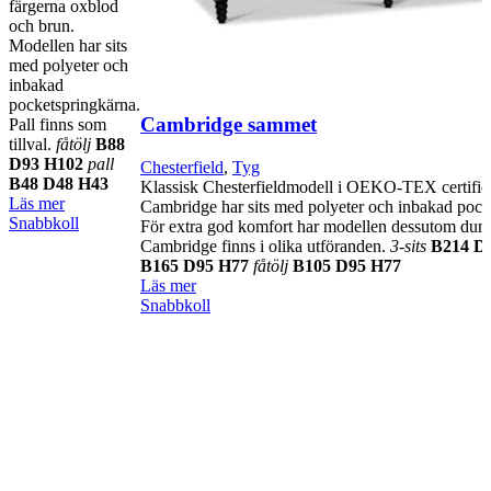
färgerna oxblod
och brun.
Modellen har sits
med polyeter och
inbakad
pocketspringkärna.
Cambridge sammet
Pall finns som
tillval.
fåtölj
B88
D93 H102
pall
Chesterfield
,
Tyg
B48 D48 H43
Klassisk Chesterfieldmodell i OEKO-TEX certifie
Läs mer
Cambridge har sits med polyeter och inbakad pock
Snabbkoll
För extra god komfort har modellen dessutom dun i
Cambridge finns i olika utföranden.
3-sits
B214 D
B165 D95 H77
fåtölj
B105 D95 H77
Läs mer
Snabbkoll