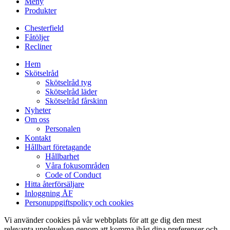
Meny
Produkter
Chesterfield
Fåtöljer
Recliner
Hem
Skötselråd
Skötselråd tyg
Skötselråd läder
Skötselråd fårskinn
Nyheter
Om oss
Personalen
Kontakt
Hållbart företagande
Hållbarhet
Våra fokusområden
Code of Conduct
Hitta återförsäljare
Inloggning ÅF
Personuppgiftspolicy och cookies
Vi använder cookies på vår webbplats för att ge dig den mest
relevanta upplevelsen genom att komma ihåg dina preferenser och