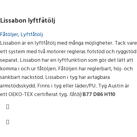
Lissabon lyftfåtölj
Fåtöljer
,
Lyftfåtölj
Lissabon är en lyftfåtölj med många möjligheter. Tack vare
ett system med två motorer regleras fotstöd och ryggstöd
separat. Lissabon har en lyftfunktion som gör det lätt att
komma i och ur fåtöljen. Fåtöljen har reglerbart, höj- och
sänkbart nackstöd. Lissabon i tyg har avtagbara
armstödsskydd. Finns i tyg eller läder/PU. Tyg Austin är
ett OEKO-TEX certifierat tyg.
fåtölj
B77 D86 H110