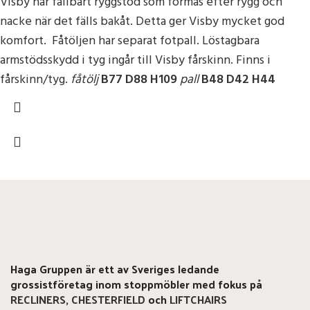
Visby har fällbart ryggstöd som formas efter rygg och
nacke när det fälls bakåt. Detta ger Visby mycket god
komfort. Fåtöljen har separat fotpall. Löstagbara
armstödsskydd i tyg ingår till Visby fårskinn. Finns i
fårskinn/tyg.
fåtölj
B77 D88 H109
pall
B48 D42 H44
Haga Gruppen är ett av Sveriges ledande
grossistföretag inom stoppmöbler med fokus på
RECLINERS
,
CHESTERFIELD
och
LIFTCHAIRS