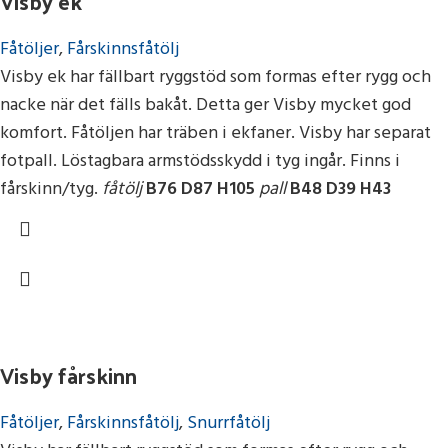
Visby ek
Fåtöljer
,
Fårskinnsfåtölj
Visby ek har fällbart ryggstöd som formas efter rygg och
nacke när det fälls bakåt. Detta ger Visby mycket god
komfort. Fåtöljen har träben i ekfaner. Visby har separat
fotpall. Löstagbara armstödsskydd i tyg ingår. Finns i
fårskinn/tyg.
fåtölj
B76 D87 H105
pall
B48 D39 H43
Visby fårskinn
Fåtöljer
,
Fårskinnsfåtölj
,
Snurrfåtölj