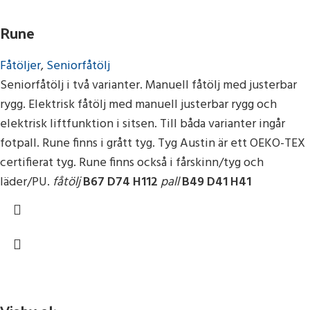
Rune
Fåtöljer
,
Seniorfåtölj
Seniorfåtölj i två varianter. Manuell fåtölj med justerbar
rygg. Elektrisk fåtölj med manuell justerbar rygg och
elektrisk liftfunktion i sitsen. Till båda varianter ingår
fotpall. Rune finns i grått tyg. Tyg Austin är ett OEKO-TEX
certifierat tyg. Rune finns också i fårskinn/tyg och
läder/PU.
fåtölj
B67 D74 H112
pall
B49 D41 H41