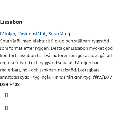
Lissabon
Fåtöljer
,
Fårskinnsfåtölj
,
Snurrfåtölj
Snurrfåtölj med elektrisk flip-up och ställbart ryggstöd
som formas efter ryggen. Detta ger Lissabon mycket god
komfort. Lissabon har två motorer som gör att det går att
reglera fotstöd och ryggstöd separat. Fåtöljen har
reglerbart, höj- och sänkbart nackstöd. Löstagbara
armstödsskydd i tyg ingår. Finns i fårskinn/tyg.
fåtölj
B77
D84 H108