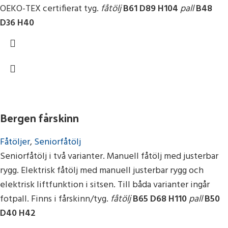
OEKO-TEX certifierat tyg.
fåtölj
B61 D89 H104
pall
B48
D36 H40
Bergen fårskinn
Fåtöljer
,
Seniorfåtölj
Seniorfåtölj i två varianter. Manuell fåtölj med justerbar
rygg. Elektrisk fåtölj med manuell justerbar rygg och
elektrisk liftfunktion i sitsen. Till båda varianter ingår
fotpall. Finns i fårskinn/tyg.
fåtölj
B65 D68 H110
pall
B50
D40 H42