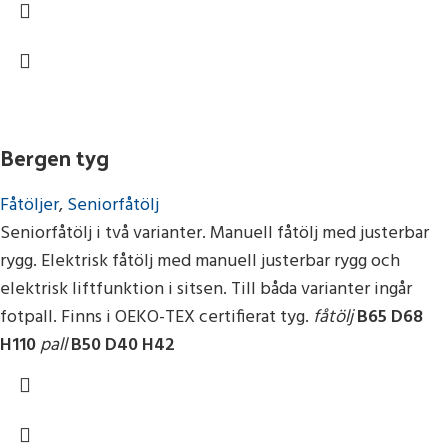
Bergen tyg
Fåtöljer
,
Seniorfåtölj
Seniorfåtölj i två varianter. Manuell fåtölj med justerbar
rygg. Elektrisk fåtölj med manuell justerbar rygg och
elektrisk liftfunktion i sitsen. Till båda varianter ingår
fotpall. Finns i OEKO-TEX certifierat tyg.
fåtölj
B65 D68
H110
pall
B50 D40 H42