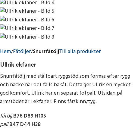
Hem
Fåtöljer
Snurrfåtölj
TIll alla produkter
Ullrik ekfaner
Snurrfåtölj med ställbart ryggstöd som formas efter rygg
och nacke när det fälls bakåt. Detta ger Ullrik en mycket
god komfort. Ullrik har en separat fotpall. Utsidan på
armstödet är i ekfaner. Finns fårskinn/tyg.
fåtölj
B76 D89 H105
pall
B47 D44 H38