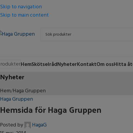
Skip to navigation
Skip to main content
rodukter
Hem
Skötselråd
Nyheter
Kontakt
Om oss
Hitta åt
Nyheter
Hem
Haga Gruppen
Haga Gruppen
Hemsida för Haga Gruppen
Posted by
HagaG