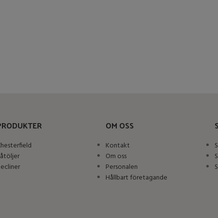
PRODUKTER
OM OSS
hesterfield
Kontakt
S
åtöljer
Om oss
S
ecliner
Personalen
S
Hållbart företagande