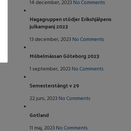
14 december, 2023
No Comments
Hagagruppen stödjer Erikshjälpens
julkampanj 2023
13 december, 2023
No Comments
Möbelmässan Göteborg 2023
1 september, 2023
No Comments
Semesterstängt v 29
22 juni, 2023
No Comments
Gotland
11 maj, 2023
No Comments