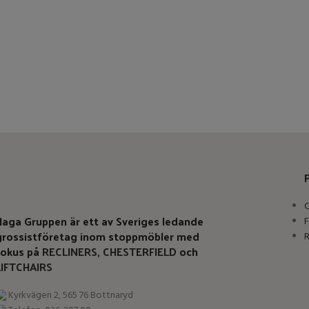
C
Haga Gruppen är ett av Sveriges ledande
F
grossistföretag inom stoppmöbler med
R
fokus på
RECLINERS
,
CHESTERFIELD
och
LIFTCHAIRS
Kyrkvägen 2, 565 76 Bottnaryd