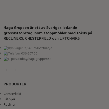
Haga Gruppen är ett av Sveriges ledande
grossistföretag inom stoppmöbler med fokus på
RECLINERS
,
CHESTERFIELD
och
LIFTCHAIRS
Kyrkvägen 2, 565 76 Bottnaryd
Telefon: 036-207 00
E-post: info@hagagruppen.se
PRODUKTER
Chesterfield
Fåtöljer
Recliner