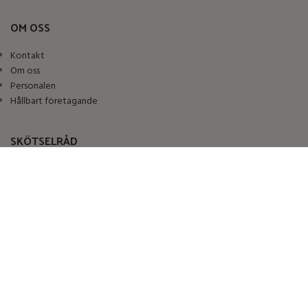
OM OSS
Kontakt
Om oss
Personalen
Hållbart företagande
SKÖTSELRÅD
Skötselråd tyg
Skötselråd läder
Skötselråd fårskinn
ÅTERFÖRSÄLJARE
Haga Gruppens sortiment finns hos samtliga ledande återförsäljare i
Sverige.