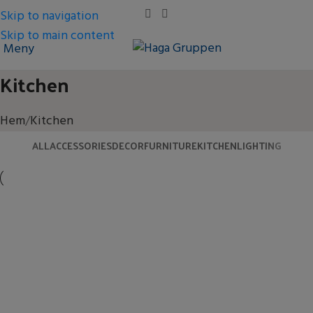
Skip to navigation
Skip to main content
Meny
Kitchen
Hem
Kitchen
ALL
ACCESSORIES
DECOR
FURNITURE
KITCHEN
LIGHTING
Kitchen
Suspendisse quam at vestibulum
Kitchen
Leo uteu ullamcorper