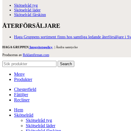
Skötselråd tyg
Skötselråd läder
Skötselråd fårskinn
ÅTERFÖRSÄLJARE
Haga Gruppens sortiment finns hos samtliga ledande återförsäljare i Sv
HAGA GRUPPEN
Integritetspolicy
. |
Ändra samtycke
Produceras av
Reklamfirman.com
Search
Meny
Produkter
Chesterfield
Fåtöljer
Recliner
Hem
Skötselråd
Skötselråd tyg
Skötselråd läder
Skötselråd fårskinn