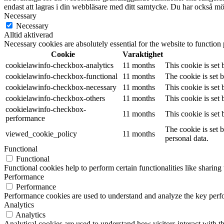
endast att lagras i din webbläsare med ditt samtycke. Du har också möj
Necessary
Necessary
Alltid aktiverad
Necessary cookies are absolutely essential for the website to function
Cookie
Varaktighet
cookielawinfo-checkbox-analytics
11 months
This cookie is set
cookielawinfo-checkbox-functional
11 months
The cookie is set 
cookielawinfo-checkbox-necessary
11 months
This cookie is set
cookielawinfo-checkbox-others
11 months
This cookie is set
cookielawinfo-checkbox-
11 months
This cookie is set
performance
The cookie is set 
viewed_cookie_policy
11 months
personal data.
Functional
Functional
Functional cookies help to perform certain functionalities like sharing 
Performance
Performance
Performance cookies are used to understand and analyze the key perfor
Analytics
Analytics
Analytical cookies are used to understand how visitors interact with th