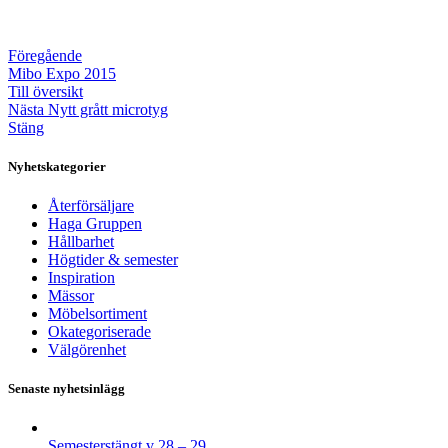
Föregående
Mibo Expo 2015
Till översikt
Nästa
Nytt grått microtyg
Stäng
Nyhetskategorier
Återförsäljare
Haga Gruppen
Hållbarhet
Högtider & semester
Inspiration
Mässor
Möbelsortiment
Okategoriserade
Välgörenhet
Senaste nyhetsinlägg
Semesterstängt v 28 – 29