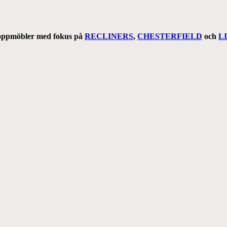
stoppmöbler med fokus på
RECLINERS
,
CHESTERFIELD
och
L